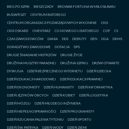
BIEG PO SZPIK
BIESZCZADY
BROWAR FORTUNA W MIŁOSŁAWIU
BUDAPESZT
CENTRUM BATOREGO
CENTRUM ORGANIZACJI POZARZĄDOWYCH W KONINIE
CKIS
CKIS OSKARD
CMENTARZ
CO NOWEGO U BATOREGO
COP
CS
CZAS ZAWODOWCÓW
DANIA
DDS
DEBIUTY
DEN
DGA
DKMS
DORADZTWO ZAWODOWE
DOTACJA
DPS
DRUGIE ŚNIADANIE MISTRZÓW
DRUGIE ŻYCIE
DRUŻYNA MUSZTRY PARADNEJ
DRUŻYNA SZPIKU
DRZWI OTWARTE
DYSKUSJA
DZIEŃ BEZPIECZNEGO INTERNETU
DZIEŃ DZIECKA
DZIEŃ EDUKACJI NARODOWEJ
DZIEŃ EDUKACJI PRAWNEJ
DZIEŃ EKONOMISTY
DZIEŃ HUMANISTY
DZIEŃ INFORMATYKA
DZIEŃ JĘZYKÓW OBCYCH
DZIEŃ KOBIET
DZIEŃ LOGISTYKA
DZIEŃ MÓZGU
DZIEŃ MŁODEGO INŻYNIERA
DZIEŃ NIEPEŁNOSPRAWNOŚCI
DZIEŃ PROGRAMISTY
DZIEŃ RZUCANIA PALENIA TYTONIU
DZIEŃ SPORTU
DZIEŃ ŚW. PATRYKA
DZIEŃ WODY
DZIEŃ ZIEMI