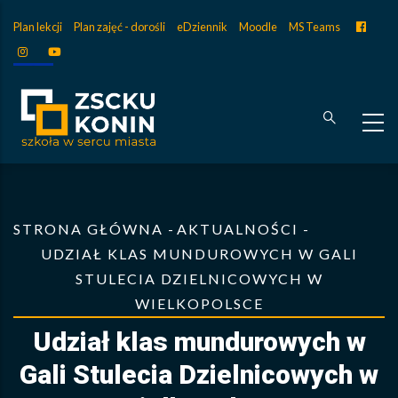
Przejdź
Plan lekcji
Plan zajęć - dorośli
eDziennik
Moodle
MS Teams
facebo
do
instagram
youtube
treści
tiktok
Dofinansowane przez Unię Europejską
Ścieżka
STRONA GŁÓWNA
-
AKTUALNOŚCI
-
nawigacyjna
UDZIAŁ KLAS MUNDUROWYCH W GALI
STULECIA DZIELNICOWYCH W
WIELKOPOLSCE
Udział klas mundurowych w
Gali Stulecia Dzielnicowych w