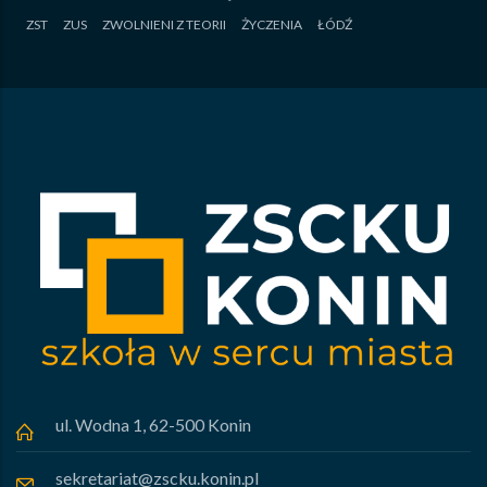
ZST
ZUS
ZWOLNIENI Z TEORII
ŻYCZENIA
ŁÓDŹ
ul. Wodna 1, 62-500 Konin
sekretariat@zscku.konin.pl