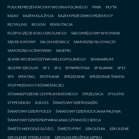
PUŁK REPREZENTACYJNY WOJSKA POLSKIEGO
PWIK
PŁYTA
RADIO
RAZEM DLA ŻYCIA
RAZEM PRZECIWKO PRZEMOCY
RECYKLING
REGION
REKRUTACJA
ROZPOCZĘCIE ROKU SZKOLNEGO
SĄD OKRĘGOWY W KONINIE
SĄD REJONOWY
SALON MEDIACJI
SAMORZĄD SŁUCHACZY
SAMORZĄD UCZNIOWSKI
SANEPID
SEJMIK WOJEWÓDZTWA WIELKOPOLSKIEGO
SEMINARIUM
SKLEPIK SZKOLNY
SP 1
SP 6
SP PAPROTNIA
SP SŁAWSK
SP15
SP3
SPEKTAKL
SPOTKANIE
SPRZĄTANIE
SPRZĄTANIE ŚWIATA
STOP PRZEMOCY RÓWIEŚNICZEJ
STOWARZYSZENIE CENTRUM BATOREGO
STRZELNICA
STYLISTKI
STYPENDIUM
SUKCES
ŚWIATOWY DZIEŃ KSIĄŻKI
ŚWIATOWY DZIEŃ POEZJI
ŚWIATOWY DZIEŃ RZUCANIA PALENIA
ŚWIATOWY DZIEŃ PRZYWRACANIA CZYNNOŚCI SERCA
ŚWIĘTO NIEPODLEGŁOŚCI
ŚWIĘTO PYRY
SZKOLENIA
SZKOLENIE
SZKOLENIE STRZELECKIE
SZKOLNA DRUŻYNA SZPIKU