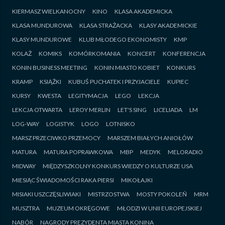
KIERMASZ WIELKANOCNY
KINO
KLASA AKADEMICKA
KLASA MUNDUROWA
KLASA STRAŻACKA
KLASY AKADEMICKIE
KLASY MUNDUROWE
KLUB MŁODEGO EKONOMISTY
KMP
KOLAŻ
KOMIKS
KOMÓRKOMANIA
KONCERT
KONFERENCJA
KONIN BUSINESS MEETING
KONIN MIASTO KOBIET
KONKURS
KRAMP
KSIĄŻKI
KUBUŚ PUCHATEK I PRZYJACIELE
KUPIEC
KURSY
KWESTA
LEGITYMACJA
LEGO
LEKCJA
LEKCJA OTWARTA
LEROY MERLIN
LET'S SING
LICELIADA
LM
LOG-WAY
LOGISTYK
LOGO
LOTNISKO
MARSZ PRZECIWKO PRZEMOCY
MARSZEM BIAŁYCH ANIOŁÓW
MATURA
MATURA POPRAWKOWA
MBP
MEDYK
MELORADIO
MIDWAY
MIĘDZYSZKOLNY KONKURS WIEDZY O KULTURZE USA
MIESIĄC ŚWIADOMOŚCI RAKA PIERSI
MIKOŁAJKI
MISIAKI USZCZĘSLIWIAKI
MISTRZOSTWA
MOSTY POKOLEŃ
MRM
MUSZTRA
MUZEUM OKRĘGOWE
MŁODZI W UNII EUROPEJSKIEJ
NABÓR
NAGRODY PREZYDENTA MIASTA KONINA