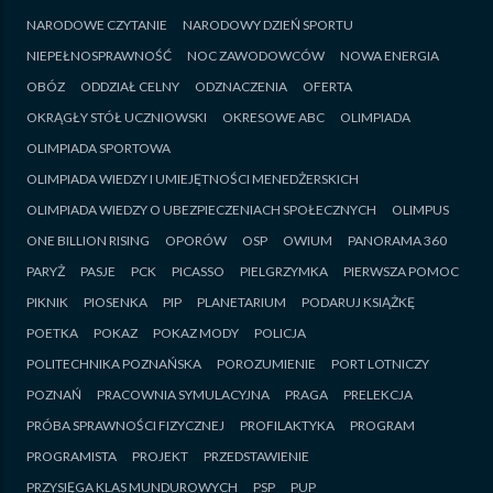
NARODOWE CZYTANIE
NARODOWY DZIEŃ SPORTU
NIEPEŁNOSPRAWNOŚĆ
NOC ZAWODOWCÓW
NOWA ENERGIA
OBÓZ
ODDZIAŁ CELNY
ODZNACZENIA
OFERTA
OKRĄGŁY STÓŁ UCZNIOWSKI
OKRESOWE ABC
OLIMPIADA
OLIMPIADA SPORTOWA
OLIMPIADA WIEDZY I UMIEJĘTNOŚCI MENEDŻERSKICH
OLIMPIADA WIEDZY O UBEZPIECZENIACH SPOŁECZNYCH
OLIMPUS
ONE BILLION RISING
OPORÓW
OSP
OWIUM
PANORAMA 360
PARYŻ
PASJE
PCK
PICASSO
PIELGRZYMKA
PIERWSZA POMOC
PIKNIK
PIOSENKA
PIP
PLANETARIUM
PODARUJ KSIĄŻKĘ
POETKA
POKAZ
POKAZ MODY
POLICJA
POLITECHNIKA POZNAŃSKA
POROZUMIENIE
PORT LOTNICZY
POZNAŃ
PRACOWNIA SYMULACYJNA
PRAGA
PRELEKCJA
PRÓBA SPRAWNOŚCI FIZYCZNEJ
PROFILAKTYKA
PROGRAM
PROGRAMISTA
PROJEKT
PRZEDSTAWIENIE
PRZYSIĘGA KLAS MUNDUROWYCH
PSP
PUP