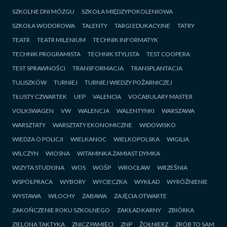
SZKOLNE DNI MÓZGU
SZKOŁA MIĘDZYPOKOLENIOWA
SZKOŁA WODOROWA
TALENTY
TARGI EDUKACYJNE
TATRY
TEATR
TEATR MILENIUM
TECHNIK INFORMATYK
TECHNIK PROGRAMISTA
TECHNIK STYLISTA
TEST COOPERA
TEST SPRAWNOŚCI
TRANSFORMACJA
TRANSPLANTACJA
TULISZKÓW
TURNIEJ
TURNIEJ WIEDZY POŻARNICZEJ
TŁUSTY CZWARTEK
UEP
VALENCIA
VOCABULARY MASTER
VOLKSWAGEN
VW
WALENCJA
WALENTYNKI
WARSZAWA
WARSZTATY
WARSZTATY EKONOMICZNE
WIDOWISKO
WIEDZA O POLICJI
WIELKANOC
WIELKOPOLSKA
WIGILIA
WILCZYN
WIOSNA
WITAMINKA ZAMIAST DYMKA
WIZYTA STUDYJNA
WOS
WOŚP
WROCŁAW
WRZEŚNIA
WSPÓŁPRACA
WYBORY
WYCIECZKA
WYKŁAD
WYRÓŻNIENIE
WYSTAWA
WŁOCHY
ZABAWA
ZAJĘCIA OTWARTE
ZAKOŃCZENIE ROKU SZKOLNEGO
ZAKŁAD KARNY
ZBIÓRKA
ZIELONA TAKTYKA
ZNICZ PAMIĘCI
ZNP
ŻOŁNIERZ
ZRÓB TO SAM