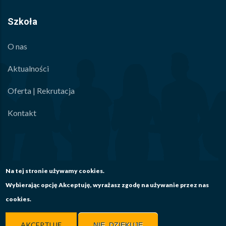
Szkoła
O nas
Aktualności
Oferta | Rekrutacja
Kontakt
Na tej stronie używamy cookies.
Wybierając opcję Akceptuję, wyrażasz zgodę na używanie przez nas
cookies.
© Copyright ZSCKU KONIN 2026 | Realizacja
MO
Archiwalna strona internetowa
AKCEPTUJĘ
NIE, DZIĘKUJĘ