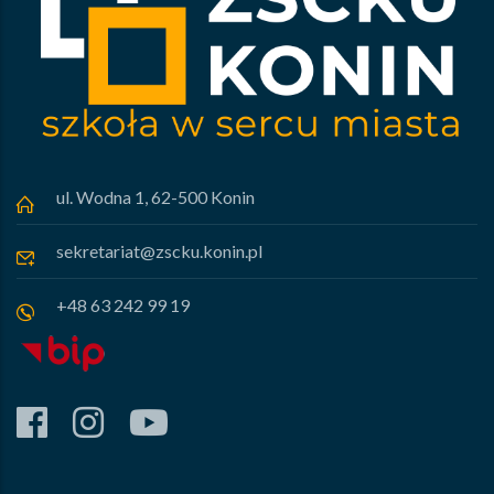
ul. Wodna 1, 62-500 Konin
sekretariat@zscku.konin.pl
+48 63 242 99 19
facebook
instagram
youtube