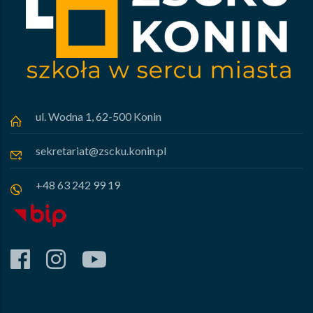
ul. Wodna 1, 62-500 Konin
sekretariat@zscku.konin.pl
+48 63 242 99 19
facebook
instagram
youtube